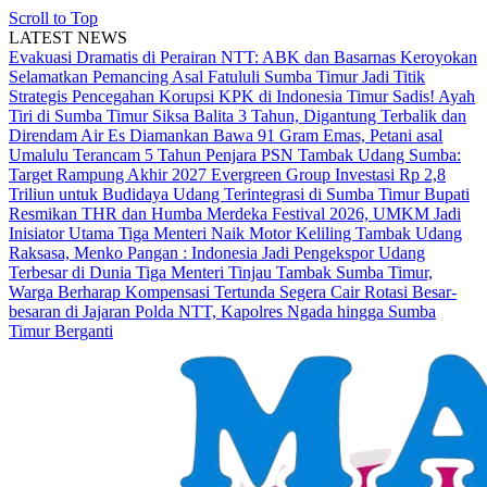
Scroll to Top
LATEST NEWS
Evakuasi Dramatis di Perairan NTT: ABK dan Basarnas Keroyokan
Selamatkan Pemancing Asal Fatululi
Sumba Timur Jadi Titik
Strategis Pencegahan Korupsi KPK di Indonesia Timur
Sadis! Ayah
Tiri di Sumba Timur Siksa Balita 3 Tahun, Digantung Terbalik dan
Direndam Air Es
Diamankan Bawa 91 Gram Emas, Petani asal
Umalulu Terancam 5 Tahun Penjara
PSN Tambak Udang Sumba:
Target Rampung Akhir 2027
Evergreen Group Investasi Rp 2,8
Triliun untuk Budidaya Udang Terintegrasi di Sumba Timur
Bupati
Resmikan THR dan Humba Merdeka Festival 2026, UMKM Jadi
Inisiator Utama
Tiga Menteri Naik Motor Keliling Tambak Udang
Raksasa, Menko Pangan : Indonesia Jadi Pengekspor Udang
Terbesar di Dunia
Tiga Menteri Tinjau Tambak Sumba Timur,
Warga Berharap Kompensasi Tertunda Segera Cair
Rotasi Besar-
besaran di Jajaran Polda NTT, Kapolres Ngada hingga Sumba
Timur Berganti