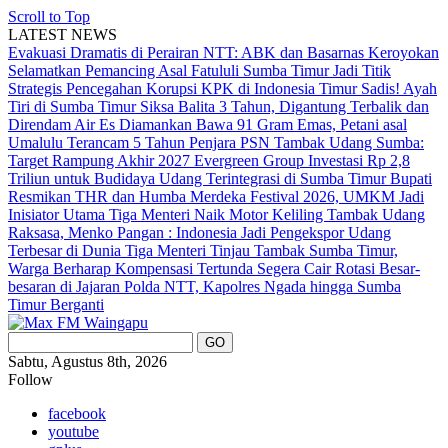
Scroll to Top
LATEST NEWS
Evakuasi Dramatis di Perairan NTT: ABK dan Basarnas Keroyokan
Selamatkan Pemancing Asal Fatululi
Sumba Timur Jadi Titik
Strategis Pencegahan Korupsi KPK di Indonesia Timur
Sadis! Ayah
Tiri di Sumba Timur Siksa Balita 3 Tahun, Digantung Terbalik dan
Direndam Air Es
Diamankan Bawa 91 Gram Emas, Petani asal
Umalulu Terancam 5 Tahun Penjara
PSN Tambak Udang Sumba:
Target Rampung Akhir 2027
Evergreen Group Investasi Rp 2,8
Triliun untuk Budidaya Udang Terintegrasi di Sumba Timur
Bupati
Resmikan THR dan Humba Merdeka Festival 2026, UMKM Jadi
Inisiator Utama
Tiga Menteri Naik Motor Keliling Tambak Udang
Raksasa, Menko Pangan : Indonesia Jadi Pengekspor Udang
Terbesar di Dunia
Tiga Menteri Tinjau Tambak Sumba Timur,
Warga Berharap Kompensasi Tertunda Segera Cair
Rotasi Besar-
besaran di Jajaran Polda NTT, Kapolres Ngada hingga Sumba
Timur Berganti
Sabtu, Agustus 8th, 2026
Follow
facebook
youtube