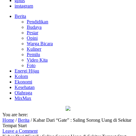
gplus
instagram
Berita
Pendidikan
Budaya
Pesiar
Opini
Warga Bicara
Kuliner
Pemilu
Video Kita
Foto
Energi Hijau
Kolom
Ekonomi
Kesehatan
Olahraga
MixMax
You are here:
Home
/
Berita
/
Kabar Dari “Gate” : Saling Sorong Uang di Sekitar
Tempat Start
Leave a Comment