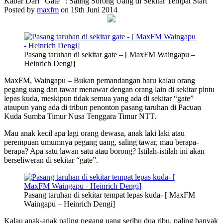
Kabar Dari “Gate” : Saling Sorong Uang di Sekitar Tempat Start
Posted by
maxfm
on 19th Juni 2014
Pasang taruhan di sekitar gate – [ MaxFM Waingapu –
Heinrich Dengi]
MaxFM, Waingapu – Bukan pemandangan baru kalau orang
pegang uang dan tawar menawar dengan orang lain di sekitar pintu
lepas kuda, meskipun tidak semua yang ada di sekitar “gate”
ataupun yang ada di tribun penonton pasang taruhan di Pacuan
Kuda Sumba Timur Nusa Tenggara Timur NTT.
Mau anak kecil apa lagi orang dewasa, anak laki laki atau
perempuan umumnya pegang uang, saling tawar, mau berapa-
berapa? Apa satu lawan satu atau borong? Istilah-istilah ini akan
berseliweran di sekitar “gate”.
Pasang taruhan di sekitar tempat lepas kuda- [ MaxFM
Waingapu – Heinrich Dengi]
Kalau anak-anak paling pegang uang seribu dua ribu, paling banyak