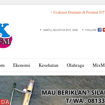
Evakuasi Dramatis di Perairan NTT: ABK dan
SABTU, AGUSTUS 8TH, 2026
FOLLOW
om
Ekonomi
Kesehatan
Olahraga
MixM