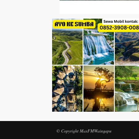
© Copyright MaxFMWaingapu