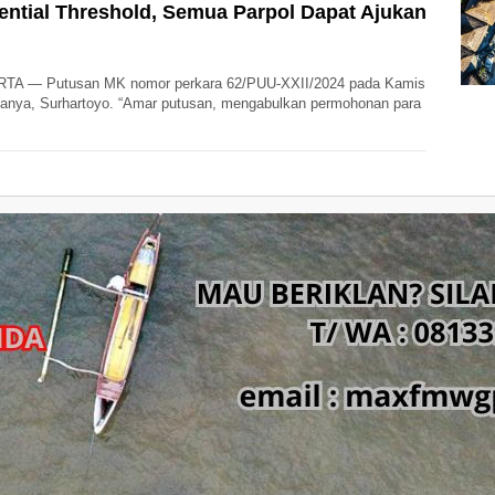
ntial Threshold, Semua Parpol Dapat Ajukan
TA — Putusan MK nomor perkara 62/PUU-XXII/2024 pada Kamis
uanya, Surhartoyo. “Amar putusan, mengabulkan permohonan para