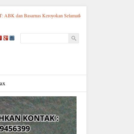
 Basarnas Keroyokan Selamatkan Pemancing Asal Fatululi
Sumb
ax