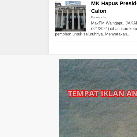
MK Hapus Preside
Calon
By
maxfm
MaxFM Waingapu, JAKAR
(2/1/2024) dibacakan ket
pemohon untuk seluruhnya. Menyatakan...