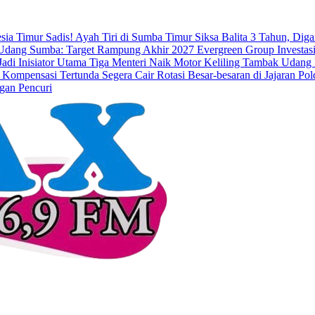
esia Timur
Sadis! Ayah Tiri di Sumba Timur Siksa Balita 3 Tahun, Dig
dang Sumba: Target Rampung Akhir 2027
Evergreen Group Investasi
di Inisiator Utama
Tiga Menteri Naik Motor Keliling Tambak Udang 
 Kompensasi Tertunda Segera Cair
Rotasi Besar-besaran di Jajaran 
gan Pencuri