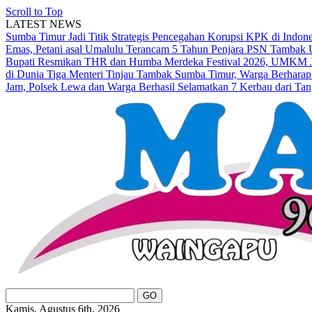
Scroll to Top
LATEST NEWS
Sumba Timur Jadi Titik Strategis Pencegahan Korupsi KPK di Indon
Emas, Petani asal Umalulu Terancam 5 Tahun Penjara
PSN Tambak U
Bupati Resmikan THR dan Humba Merdeka Festival 2026, UMKM Ja
di Dunia
Tiga Menteri Tinjau Tambak Sumba Timur, Warga Berharap
Jam, Polsek Lewa dan Warga Berhasil Selamatkan 7 Kerbau dari Tan
Kamis, Agustus 6th, 2026