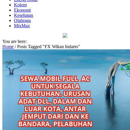
Kolom
Ekonomi
Kesehatan
Olahraga
MixMax
You are here:
Home
/
Posts Tagged "FX Wikan Indarto"