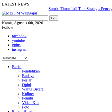
LATEST NEWS
Sumba Timur Jadi Titik Strategis Pencegahan
Kamis, Agustus 6th, 2026
Follow
facebook
youtube
gplus
instagram
Berita
Pendidikan
Budaya
Pesiar
Opini
Warga Bicara
Kuliner
Pemilu
Video Kita
Foto
Energi Hijau