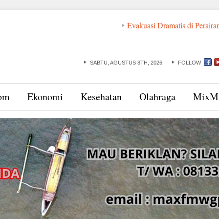
Evakuasi Dramatis di Perairan NT
SABTU, AGUSTUS 8TH, 2026
FOLLOW
om
Ekonomi
Kesehatan
Olahraga
MixM