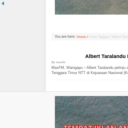
/
You are here:
Home
Posts Tagged "Albert Tar
Albert Taralandu 
By
maxfm
MaxFM, Waingapu – Albert Taralandu petinju 
Tenggara Timur NTT di Kejuaraan Nasional (K