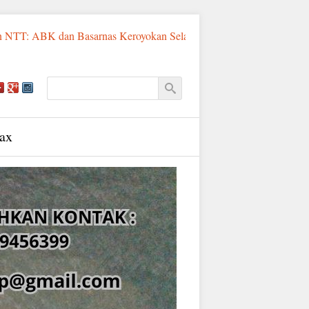
T: ABK dan Basarnas Keroyokan Selamatkan Pemancing Asal Fatululi
ax