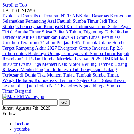
Scroll to Top
LATEST NEWS
Evakuasi Dramatis di Perairan NTT: ABK dan Basarnas Keroyokan
Selamatkan Pemancing Asal Fatululi
Sumba Timur Jadi Titik
Strategis Pencegahan Korupsi KPK di Indonesia Timur
Sadis! Ayah
Tiri di Sumba Timur Siksa Balita 3 Tahun, Digantung Terbalik dan
Direndam Air Es
Diamankan Bawa 91 Gram Emas, Petani asal
Umalulu Terancam 5 Tahun Penjara
PSN Tambak Udang Sumba:
Target Rampung Akhir 2027
Evergreen Group Investasi Rp 2,8
Triliun untuk Budidaya Udang Terintegrasi di Sumba Timur
Bupati
Resmikan THR dan Humba Merdeka Festival 2026, UMKM Jadi
Inisiator Utama
Tiga Menteri Naik Motor Keliling Tambak Udang
Raksasa, Menko Pangan : Indonesia Jadi Pengekspor Udang
Terbesar di Dunia
Tiga Menteri Tinjau Tambak Sumba Timur,
Warga Berharap Kompensasi Tertunda Segera Cair
Rotasi Besar-
besaran di Jajaran Polda NTT, Kapolres Ngada hingga Sumba
Timur Berganti
Jumat, Agustus 7th, 2026
Follow
facebook
youtube