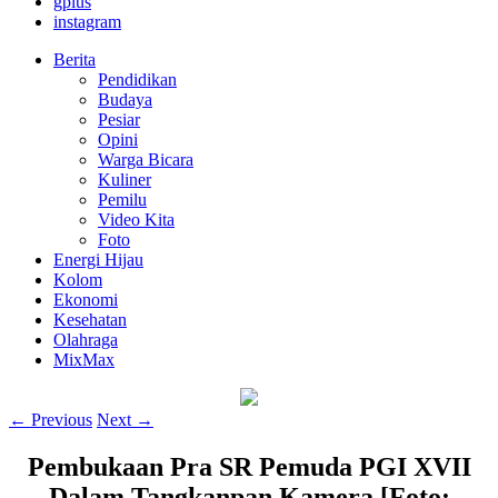
gplus
instagram
Berita
Pendidikan
Budaya
Pesiar
Opini
Warga Bicara
Kuliner
Pemilu
Video Kita
Foto
Energi Hijau
Kolom
Ekonomi
Kesehatan
Olahraga
MixMax
← Previous
Next →
Pembukaan Pra SR Pemuda PGI XVII
Dalam Tangkanpan Kamera [Foto: