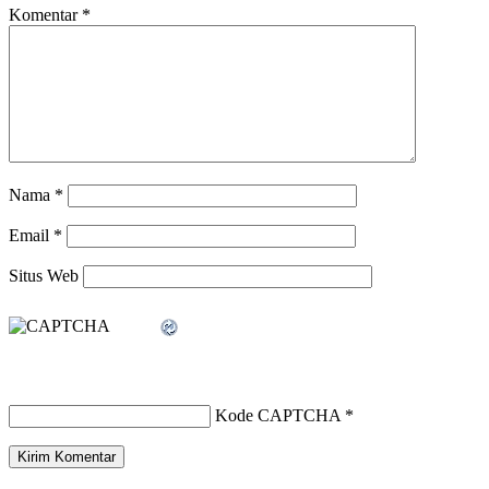
Komentar
*
Nama
*
Email
*
Situs Web
Kode CAPTCHA
*