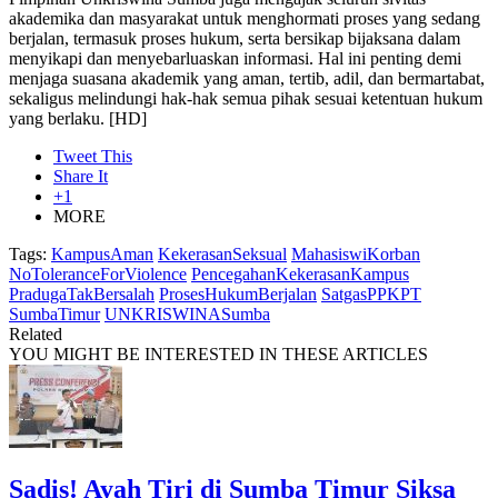
akademika dan masyarakat untuk menghormati proses yang sedang
berjalan, termasuk proses hukum, serta bersikap bijaksana dalam
menyikapi dan menyebarluaskan informasi. Hal ini penting demi
menjaga suasana akademik yang aman, tertib, adil, dan bermartabat,
sekaligus melindungi hak-hak semua pihak sesuai ketentuan hukum
yang berlaku. [HD]
Tweet This
Share It
+1
MORE
Tags:
KampusAman
KekerasanSeksual
MahasiswiKorban
NoToleranceForViolence
PencegahanKekerasanKampus
PradugaTakBersalah
ProsesHukumBerjalan
SatgasPPKPT
SumbaTimur
UNKRISWINASumba
Related
YOU MIGHT BE INTERESTED IN THESE ARTICLES
Sadis! Ayah Tiri di Sumba Timur Siksa