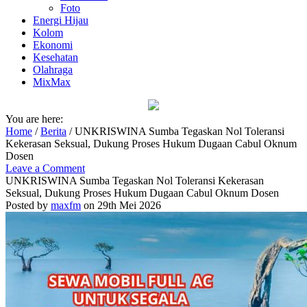
Foto
Energi Hijau
Kolom
Ekonomi
Kesehatan
Olahraga
MixMax
You are here:
Home
/
Berita
/
UNKRISWINA Sumba Tegaskan Nol Toleransi
Kekerasan Seksual, Dukung Proses Hukum Dugaan Cabul Oknum
Dosen
Leave a Comment
UNKRISWINA Sumba Tegaskan Nol Toleransi Kekerasan
Seksual, Dukung Proses Hukum Dugaan Cabul Oknum Dosen
Posted by
maxfm
on 29th Mei 2026