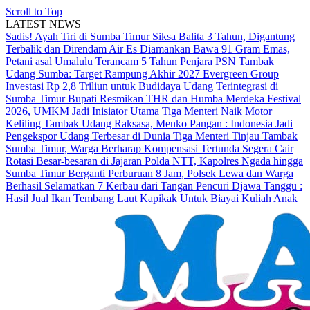
Scroll to Top
LATEST NEWS
Sadis! Ayah Tiri di Sumba Timur Siksa Balita 3 Tahun, Digantung
Terbalik dan Direndam Air Es
Diamankan Bawa 91 Gram Emas,
Petani asal Umalulu Terancam 5 Tahun Penjara
PSN Tambak
Udang Sumba: Target Rampung Akhir 2027
Evergreen Group
Investasi Rp 2,8 Triliun untuk Budidaya Udang Terintegrasi di
Sumba Timur
Bupati Resmikan THR dan Humba Merdeka Festival
2026, UMKM Jadi Inisiator Utama
Tiga Menteri Naik Motor
Keliling Tambak Udang Raksasa, Menko Pangan : Indonesia Jadi
Pengekspor Udang Terbesar di Dunia
Tiga Menteri Tinjau Tambak
Sumba Timur, Warga Berharap Kompensasi Tertunda Segera Cair
Rotasi Besar-besaran di Jajaran Polda NTT, Kapolres Ngada hingga
Sumba Timur Berganti
Perburuan 8 Jam, Polsek Lewa dan Warga
Berhasil Selamatkan 7 Kerbau dari Tangan Pencuri
Djawa Tanggu :
Hasil Jual Ikan Tembang Laut Kapikak Untuk Biayai Kuliah Anak