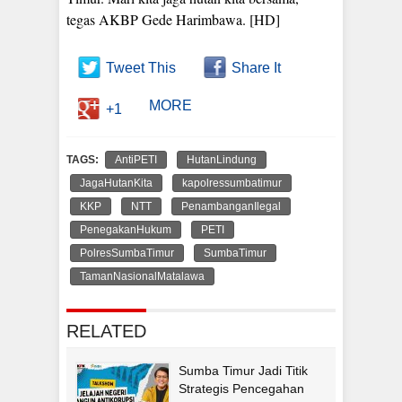
tegas AKBP Gede Harimbawa. [HD]
Tweet This
Share It
MORE
+1
TAGS:
AntiPETI
HutanLindung
JagaHutanKita
kapolressumbatimur
KKP
NTT
PenambanganIlegal
PenegakanHukum
PETI
PolresSumbaTimur
SumbaTimur
TamanNasionalMatalawa
RELATED
Sumba Timur Jadi Titik
Strategis Pencegahan