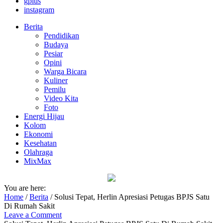
gplus
instagram
Berita
Pendidikan
Budaya
Pesiar
Opini
Warga Bicara
Kuliner
Pemilu
Video Kita
Foto
Energi Hijau
Kolom
Ekonomi
Kesehatan
Olahraga
MixMax
You are here:
Home
/
Berita
/
Solusi Tepat, Herlin Apresiasi Petugas BPJS Satu
Di Rumah Sakit
Leave a Comment