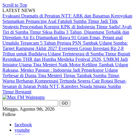
Scroll to Top
LATEST NEWS
Evakuasi Dramatis di Perairan NTT: ABK dan Basarnas Keroyokan
Selamatkan Pemancing Asal Fatululi
Sumba Timur Jadi Titik
Strategis Pencegahan Korupsi KPK di Indonesia Timur
Sadis! Ayah
Tiri di Sumba Timur Siksa Balita 3 Tahun, Digantung Terbalik dan
Direndam Air Es
Diamankan Bawa 91 Gram Emas, Petani asal
Umalulu Terancam 5 Tahun Penjara
PSN Tambak Udang Sumba:
Target Rampung Akhir 2027
Evergreen Group Investasi Rp 2,8
Triliun untuk Budidaya Udang Terintegrasi di Sumba Timur
Bupati
Resmikan THR dan Humba Merdeka Festival 2026, UMKM Jadi
Inisiator Utama
Tiga Menteri Naik Motor Keliling Tambak Udang
Raksasa, Menko Pangan : Indonesia Jadi Pengekspor Udang
Terbesar di Dunia
Tiga Menteri Tinjau Tambak Sumba Timur,
Warga Berharap Kompensasi Tertunda Segera Cair
Rotasi Besar-
besaran di Jajaran Polda NTT, Kapolres Ngada hingga Sumba
Timur Berganti
Minggu, Agustus 9th, 2026
Follow
facebook
youtube