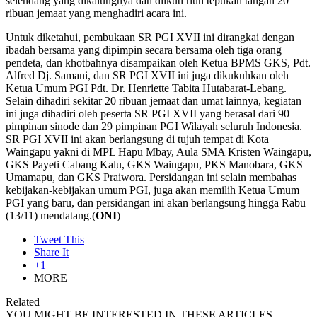
selendang yang dikalungnya dan diikuti riuh tepukan tangan 20
ribuan jemaat yang menghadiri acara ini.
Untuk diketahui, pembukaan SR PGI XVII ini dirangkai dengan
ibadah bersama yang dipimpin secara bersama oleh tiga orang
pendeta, dan khotbahnya disampaikan oleh Ketua BPMS GKS, Pdt.
Alfred Dj. Samani, dan SR PGI XVII ini juga dikukuhkan oleh
Ketua Umum PGI Pdt. Dr. Henriette Tabita Hutabarat-Lebang.
Selain dihadiri sekitar 20 ribuan jemaat dan umat lainnya, kegiatan
ini juga dihadiri oleh peserta SR PGI XVII yang berasal dari 90
pimpinan sinode dan 29 pimpinan PGI Wilayah seluruh Indonesia.
SR PGI XVII ini akan berlangsung di tujuh tempat di Kota
Waingapu yakni di MPL Hapu Mbay, Aula SMA Kristen Waingapu,
GKS Payeti Cabang Kalu, GKS Waingapu, PKS Manobara, GKS
Umamapu, dan GKS Praiwora. Persidangan ini selain membahas
kebijakan-kebijakan umum PGI, juga akan memilih Ketua Umum
PGI yang baru, dan persidangan ini akan berlangsung hingga Rabu
(13/11) mendatang.(
ONI
)
Tweet This
Share It
+1
MORE
Related
YOU MIGHT BE INTERESTED IN THESE ARTICLES