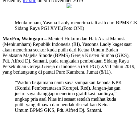
Posted by
maxfm
on 9th November 2019
Menkumham, Yasona Laoly menerima tali asih dari BPMS GKS
Sidang Raya PGI XVII.(Foto:ONI)
MaxFm, Waingapu
– Menteri Hukum dan Hak Asasi Manusia
(Menkumham) Republik Indonesia (RI), Yasonna Laoly kaget saat
akan menerima seekor kuda putih dari Ketua Umum Badan
Pelaksana Majelis Sinode (BPMS) Gereja Kristen Sumba (GKS),
Pdt. Alfred Dj. Samani, pada rangkaian pembukaan Sidang Raya
Persekutuan Gereja-Gereja di Indonesia (SR PGI) XVII tahun 2019,
yang berlangsung di pantai Pure Kambera, Jumat (8/11).
“Waduh bagaimana nanti saya sampaikan kepada KPK
(Komisi Pemberantasan Korupsi, Red). Jangan-jangan
justru saya dianggap menerima gratifikasi nantinya,”
ungkap pria asal Nias ini sesaat setelah melihat kuda
putih yang dibawa dan hendak diserahkan Ketua
Umum BPMS GKS, Pdt. Alfred Dj. Samani.