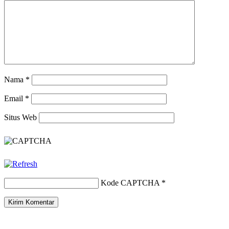
Nama
*
Email
*
Situs Web
Kode CAPTCHA
*