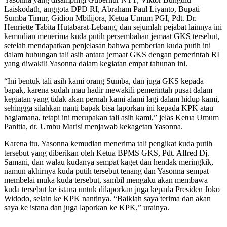
Laiskodath, anggota DPD RI, Abraham Paul Liyanto, Bupati
Sumba Timur, Gidion Mbilijora, Ketua Umum PGI, Pdt. Dr.
Henriette Tabita Hutabarat-Lebang, dan sejumlah pejabat lainnya ini
kemudian menerima kuda putih persembahan jemaat GKS tersebut,
setelah mendapatkan penjelasan bahwa pemberian kuda putih ini
dalam hubungan tali asih antara jemaat GKS dengan pemerintah RI
yang diwakili Yasonna dalam kegiatan empat tahunan ini.
“Ini bentuk tali asih kami orang Sumba, dan juga GKS kepada
bapak, karena sudah mau hadir mewakili pemerintah pusat dalam
kegiatan yang tidak akan pernah kami alami lagi dalam hidup kami,
sehingga silahkan nanti bapak bisa laporkan ini kepada KPK atau
bagiamana, tetapi ini merupakan tali asih kami,” jelas Ketua Umum
Panitia, dr. Umbu Marisi menjawab kekagetan Yasonna.
Karena itu, Yasonna kemudian menerima tali pengikat kuda putih
tersebut yang diberikan oleh Ketua BPMS GKS, Pdt. Alfred Dj.
Samani, dan walau kudanya sempat kaget dan hendak meringkik,
namun akhirnya kuda putih tersebut tenang dan Yasonna sempat
membelai muka kuda tersebut, sambil mengaku akan membawa
kuda tersebut ke istana untuk dilaporkan juga kepada Presiden Joko
Widodo, selain ke KPK nantinya. “Baiklah saya terima dan akan
saya ke istana dan juga laporkan ke KPK,” urainya.