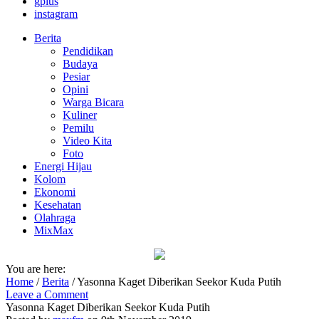
gplus
instagram
Berita
Pendidikan
Budaya
Pesiar
Opini
Warga Bicara
Kuliner
Pemilu
Video Kita
Foto
Energi Hijau
Kolom
Ekonomi
Kesehatan
Olahraga
MixMax
You are here:
Home
/
Berita
/
Yasonna Kaget Diberikan Seekor Kuda Putih
Leave a Comment
Yasonna Kaget Diberikan Seekor Kuda Putih