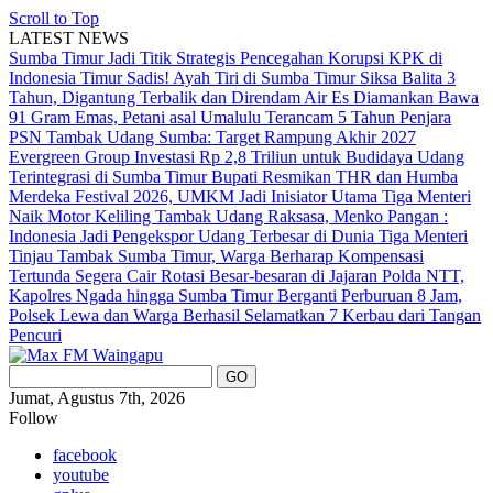
Scroll to Top
LATEST NEWS
Sumba Timur Jadi Titik Strategis Pencegahan Korupsi KPK di
Indonesia Timur
Sadis! Ayah Tiri di Sumba Timur Siksa Balita 3
Tahun, Digantung Terbalik dan Direndam Air Es
Diamankan Bawa
91 Gram Emas, Petani asal Umalulu Terancam 5 Tahun Penjara
PSN Tambak Udang Sumba: Target Rampung Akhir 2027
Evergreen Group Investasi Rp 2,8 Triliun untuk Budidaya Udang
Terintegrasi di Sumba Timur
Bupati Resmikan THR dan Humba
Merdeka Festival 2026, UMKM Jadi Inisiator Utama
Tiga Menteri
Naik Motor Keliling Tambak Udang Raksasa, Menko Pangan :
Indonesia Jadi Pengekspor Udang Terbesar di Dunia
Tiga Menteri
Tinjau Tambak Sumba Timur, Warga Berharap Kompensasi
Tertunda Segera Cair
Rotasi Besar-besaran di Jajaran Polda NTT,
Kapolres Ngada hingga Sumba Timur Berganti
Perburuan 8 Jam,
Polsek Lewa dan Warga Berhasil Selamatkan 7 Kerbau dari Tangan
Pencuri
Jumat, Agustus 7th, 2026
Follow
facebook
youtube