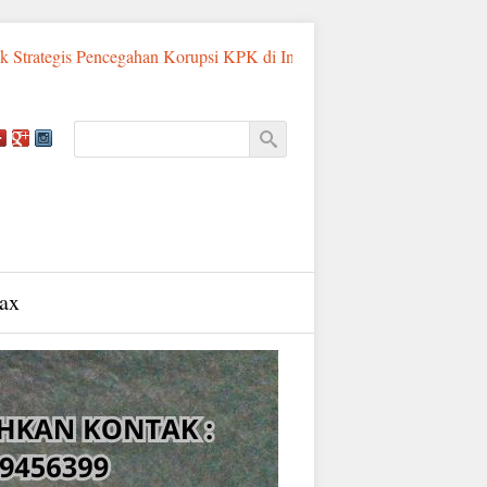
cegahan Korupsi KPK di Indonesia Timur
Sadis! Ayah Tiri di S
ax