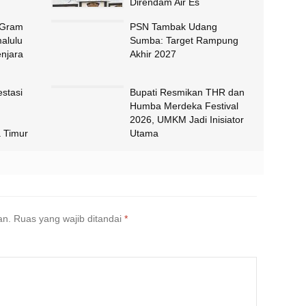
Direndam Air Es
 Gram
PSN Tambak Udang
alulu
Sumba: Target Rampung
njara
Akhir 2027
stasi
Bupati Resmikan THR dan
Humba Merdeka Festival
2026, UMKM Jadi Inisiator
a Timur
Utama
an.
Ruas yang wajib ditandai
*