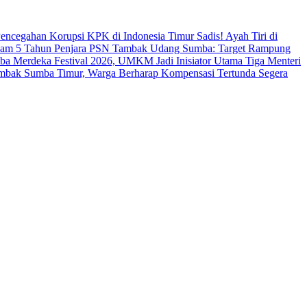
s Pencegahan Korupsi KPK di Indonesia Timur
Sadis! Ayah Tiri di
cam 5 Tahun Penjara
PSN Tambak Udang Sumba: Target Rampung
a Merdeka Festival 2026, UMKM Jadi Inisiator Utama
Tiga Menteri
ambak Sumba Timur, Warga Berharap Kompensasi Tertunda Segera