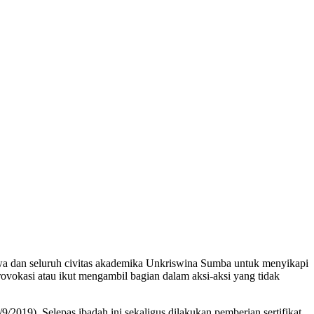
wa dan seluruh civitas akademika Unkriswina Sumba untuk menyikapi
rprovokasi atau ikut mengambil bagian dalam aksi-aksi yang tidak
/2019). Selepas ibadah ini sekaligus dilakukan pemberian sertifikat