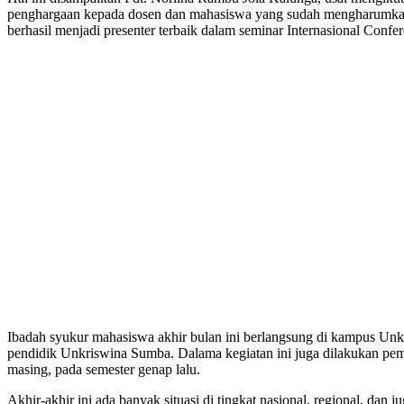
penghargaan kepada dosen dan mahasiswa yang sudah mengharumkan 
berhasil menjadi presenter terbaik dalam seminar Internasional Conf
Ibadah syukur mahasiswa akhir bulan ini berlangsung di kampus Unkr
pendidik Unkriswina Sumba. Dalama kegiatan ini juga dilakukan pemb
masing, pada semester genap lalu.
Akhir-akhir ini ada banyak situasi di tingkat nasional, regional, da