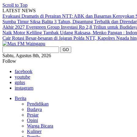
Scroll to Top
LATEST NEWS
Evakuasi Dramatis di Perairan NTT: ABK dan Basarnas Keroyokan S
Sumba Timur Siksa Balita 3 Tahun, Digantung Terbalik dan Direnda
Akhir 2027
Evergreen Group Investasi Rp 2,8 Triliun untuk Budida
Naik Motor Keliling Tambak Udang Raksasa, Menko Pangan : Indone
Cair
Rotasi Besar-besaran di Jajaran Polda NTT, Kapolres Ngada hi
Sabtu, Agustus 8th, 2026
Follow
facebook
youtube
gplus
instagram
Berita
Pendidikan
Budaya
Pesiar
Opini
Warga Bicara
Kuliner
Pemilu