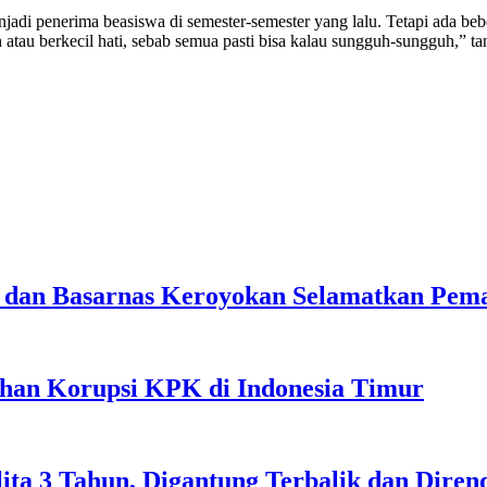
jadi penerima beasiswa di semester-semester yang lalu. Tetapi ada beb
h atau berkecil hati, sebab semua pasti bisa kalau sungguh-sungguh,” t
 dan Basarnas Keroyokan Selamatkan Peman
ahan Korupsi KPK di Indonesia Timur
lita 3 Tahun, Digantung Terbalik dan Dire