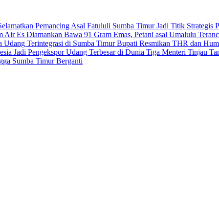
elamatkan Pemancing Asal Fatululi
Sumba Timur Jadi Titik Strategi
m Air Es
Diamankan Bawa 91 Gram Emas, Petani asal Umalulu Teran
ya Udang Terintegrasi di Sumba Timur
Bupati Resmikan THR dan Humb
sia Jadi Pengekspor Udang Terbesar di Dunia
Tiga Menteri Tinjau T
ngga Sumba Timur Berganti