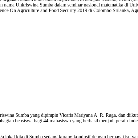
nama Unkriswina Sumba dalam seminar nasional matematika di Unive
erence On Agriculture and Food Security 2019 di Colombo Srilanka, Agu
iswina Sumba yang dipimpin Vicaris Mariyana A. R. Raga, dan diikuti
agian beasiswa bagi 44 mahasiswa yang berhasil menjadi peraih Indek
n juga lokal kita di Sumba sedang kurang kondusif dengan berbagai isu 