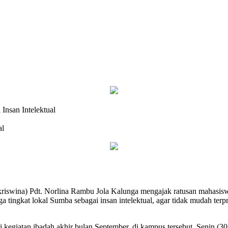
Insan Intelektual
al
kriswina) Pdt. Norlina Rambu Jola Kalunga mengajak ratusan mahasis
ngga tingkat lokal Sumba sebagai insan intelektual, agar tidak mudah te
kegiatan ibadah akhir bulan September, di kampus tersebut, Senin (30/9