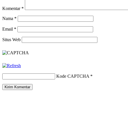
Komentar
*
Nama
*
Email
*
Situs Web
Kode CAPTCHA
*