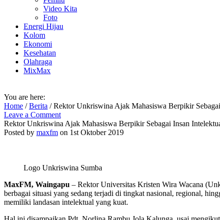
Video Kita
Foto
Energi Hijau
Kolom
Ekonomi
Kesehatan
Olahraga
MixMax
You are here:
Home
/
Berita
/
Rektor Unkriswina Ajak Mahasiswa Berpikir Sebagai 
Leave a Comment
Rektor Unkriswina Ajak Mahasiswa Berpikir Sebagai Insan Intelektu
Posted by
maxfm
on 1st Oktober 2019
Logo Unkriswina Sumba
MaxFM, Waingapu
– Rektor Universitas Kristen Wira Wacana (Un
berbagai situasi yang sedang terjadi di tingkat nasional, regional, hi
memiliki landasan intelektual yang kuat.
Hal ini disampaikan Pdt. Norlina Rambu Jola Kalunga, usai mengikuti 