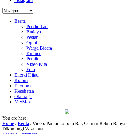
instagram
Berita
Pendidikan
Budaya
Pesiar
Opini
Warga Bicara
Kuliner
Pemilu
Video Kita
Foto
Energi Hijau
Kolom
Ekonomi
Kesehatan
Olahraga
MixMax
You are here:
Home
/
Berita
/
Video: Pantai Lairoka Bak Cermin Belum Banyak
Dikunjungi Wisatawan