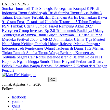
LATEST NEWS
Sumba Timur Jadi Titik Strategis Pencegahan Korupsi KPK di
Indonesia Timur
Sadis! Ayah Tiri di Sumba Timur Siksa Balita 3
Tahun, Digantung Terbalik dan Direndam Air Es
Diamankan Bawa
91 Gram Emas, Petani asal Umalulu Terancam 5 Tahun Penjara
PSN Tambak Udang Sumba: Target Rampung Akhir 2027
Evergreen Group Investasi Rp 2,8 Triliun untuk Budidaya Udang
Terintegrasi di Sumba Timur
Bupati Resmikan THR dan Humba
Merdeka Festival 2026, UMKM Jadi Inisiator Utama
Tiga Menteri
Naik Motor Keliling Tambak Udang Raksasa, Menko Pangan :
Indonesia Jadi Pengekspor Udang Terbesar di Dunia
Tiga Menteri
Tinjau Tambak Sumba Timur, Warga Berharap Kompensasi
Tertunda Segera Cair
Rotasi Besar-besaran di Jajaran Polda NTT,
Kapolres Ngada hingga Sumba Timur Berganti
Perburuan 8 Jam,
Polsek Lewa dan Warga Berhasil Selamatkan 7 Kerbau dari Tangan
Pencuri
Jumat, Agustus 7th, 2026
Follow
facebook
youtube
gplus