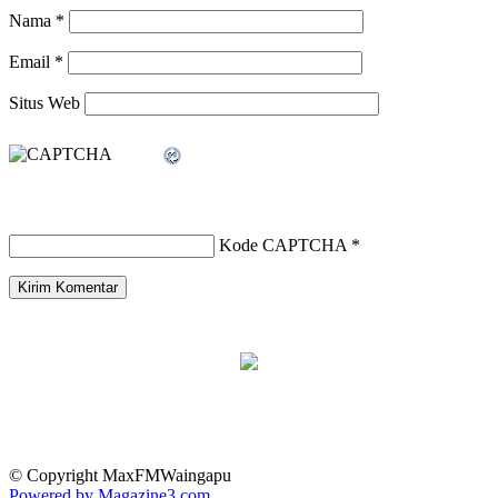
Nama
*
Email
*
Situs Web
Kode CAPTCHA
*
© Copyright MaxFMWaingapu
Powered by Magazine3.com