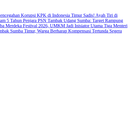
s Pencegahan Korupsi KPK di Indonesia Timur
Sadis! Ayah Tiri di
cam 5 Tahun Penjara
PSN Tambak Udang Sumba: Target Rampung
a Merdeka Festival 2026, UMKM Jadi Inisiator Utama
Tiga Menteri
ambak Sumba Timur, Warga Berharap Kompensasi Tertunda Segera