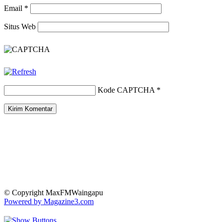
Email
*
Situs Web
Kode CAPTCHA
*
© Copyright MaxFMWaingapu
Powered by Magazine3.com