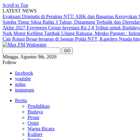
Scroll to Top
LATEST NEWS
Evakuasi Dramatis di Perairan NTT: ABK dan Basarnas Keroyokan S
Sumba Timur Siksa Balita 3 Tahun, Digantung Terbalik dan Direnda
Akhir 2027
Evergreen Group Investasi Rp 2,8 Triliun untuk Budida
Naik Motor Keliling Tambak Udang Raksasa, Menko Pangan : Indone
Cair
Rotasi Besar-besaran di Jajaran Polda NTT, Kapolres Ngada hi
Minggu, Agustus 9th, 2026
Follow
facebook
youtube
gplus
instagram
Berita
Pendidikan
Budaya
Pesiar
Opini
Warga Bicara
Kuliner
Pemilu