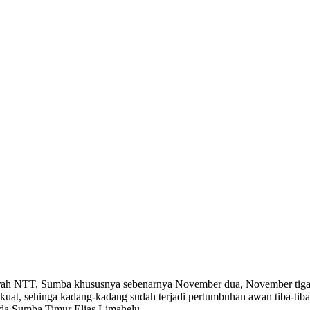
aerah NTT, Sumba khususnya sebenarnya November dua, November tiga ( 
sih kuat, sehinga kadang-kadang sudah terjadi pertumbuhan awan tiba-t
da Sumba Timur Elias Limahelu.