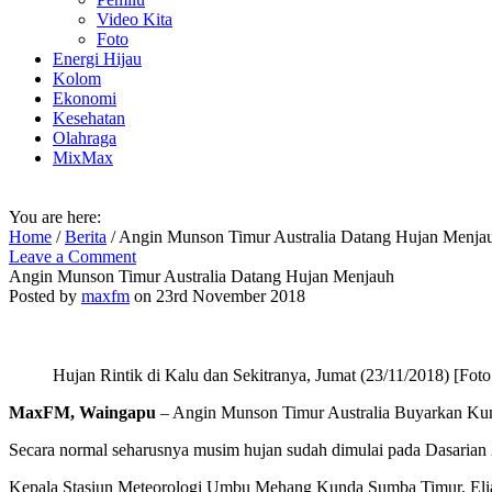
Video Kita
Foto
Energi Hijau
Kolom
Ekonomi
Kesehatan
Olahraga
MixMax
You are here:
Home
/
Berita
/
Angin Munson Timur Australia Datang Hujan Menja
Leave a Comment
Angin Munson Timur Australia Datang Hujan Menjauh
Posted by
maxfm
on 23rd November 2018
Hujan Rintik di Kalu dan Sekitranya, Jumat (23/11/2018) [Foto
MaxFM, Waingapu
– Angin Munson Timur Australia Buyarkan Ku
Secara normal seharusnya musim hujan sudah dimulai pada Dasari
Kepala Stasiun Meteorologi Umbu Mehang Kunda Sumba Timur, Elias 