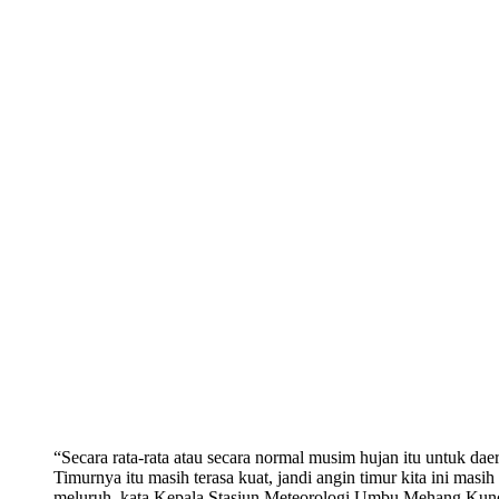
“Secara rata-rata atau secara normal musim hujan itu untuk d
Timurnya itu masih terasa kuat, jandi angin timur kita ini ma
meluruh, kata Kepala Stasiun Meteorologi Umbu Mehang Kun