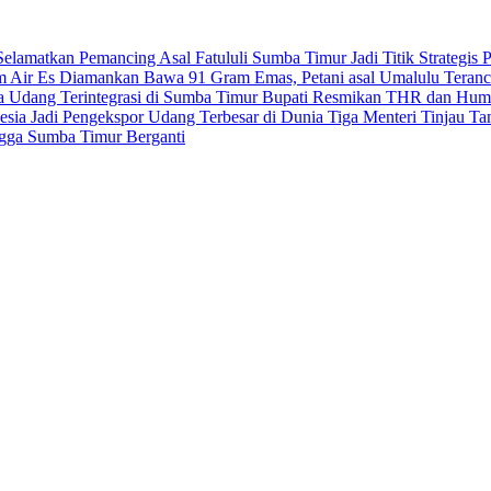
elamatkan Pemancing Asal Fatululi
Sumba Timur Jadi Titik Strategi
m Air Es
Diamankan Bawa 91 Gram Emas, Petani asal Umalulu Teran
ya Udang Terintegrasi di Sumba Timur
Bupati Resmikan THR dan Humb
sia Jadi Pengekspor Udang Terbesar di Dunia
Tiga Menteri Tinjau T
ngga Sumba Timur Berganti