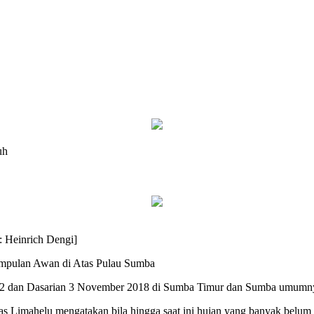
uh
: Heinrich Dengi]
mpulan Awan di Atas Pulau Sumba
an 2 dan Dasarian 3 November 2018 di Sumba Timur dan Sumba umumn
Limahelu mengatakan bila hingga saat ini hujan yang banyak belum j