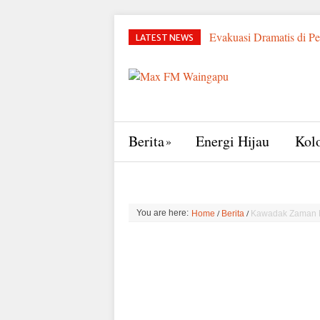
Evakuasi Dramatis di P
LATEST NEWS
Strategis Pencegahan Ko
dan Direndam Air Es
Udang Sumba: Target R
Sumba Timur
Bupa
Motor Keliling Tambak U
Tambak Sumba Timur, Wa
Berita
Energi Hijau
Kol
Ngada hingga Sumba Tim
/
/
You are here:
Home
Berita
Kawadak Zaman