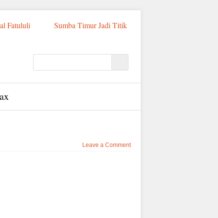
l Fatululi
Sumba Timur Jadi Titik
Siksa Balita 3 Tahun, Digantung Terbalik
 Tahun Penjara
PSN Tambak
ntuk Budidaya Udang Terintegrasi di
isiator Utama
Tiga Menteri Naik
esar di Dunia
Tiga Menteri Tinjau
esaran di Jajaran Polda NTT, Kapolres
ax
Leave a Comment