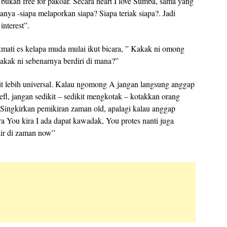
bukan free for pakoar. Secara heart I love Sumba, sama yang
anya -siapa melaporkan siapa? Siapa teriak siapa?. Jadi
nterest”.
kmati es kelapa muda mulai ikut bicara, ” Kakak ni omong
akak ni sebenarnya berdiri di mana?”
kit lebih universal. Kalau ngomong A jangan langsung anggap
 sefl, jangan sedikit – sedikit mengkotak – kotakkan orang
 Singkirkan pemikiran zaman old, apalagi kalau anggap
a You kira I ada dapat kawadak, You protes nanti juga
kir di zaman now”