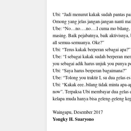
Ubi: “Jadi menurut kakak sudah pantas pai
Omong yang jelas jangan-jangan nanti mal
Ube: “No…no….no….I cuma mo bilang, seba
masing. Baik pejabatnya, baik aktivisnya
all semua-semuanya. Oke?”
Ubi: “Terus kakak berperan sebagai apa?”
Ube: “I sebagai kakak sudah berperan men
you sebagai adik harus unjuk you punya p
Ubi: “Saya harus berperan bagaimana?”
Ube: “Tolong you traktir I, su dua gelas 
Ubi: “Kakak eee..bilang tidak minta apa-a
now”. Terpaksa Ubi membayar dua gelas e
kelapa muda hanya bisa geleng-geleng kep
Waingapu, Desember 2017
Yongky H. Suaryono