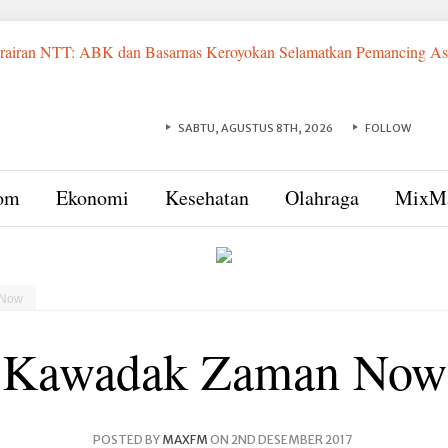
erairan NTT: ABK dan Basarnas Keroyokan Selamatkan Pemancing Asa
rupsi KPK di Indonesia Timur
Sadis! Ayah Tiri di Sumba Timur 
Diamankan Bawa 91 Gram Emas, Petani asal Umalulu Terancam 5
ampung Akhir 2027
Evergreen Group Investasi Rp 2,8 Triliun u
SABTU, AGUSTUS 8TH, 2026
FOLLOW
ti Resmikan THR dan Humba Merdeka Festival 2026, UMKM Jadi In
dang Raksasa, Menko Pangan : Indonesia Jadi Pengekspor Udang Terb
rga Berharap Kompensasi Tertunda Segera Cair
Rotasi Besar-b
om
Ekonomi
Kesehatan
Olahraga
MixM
ur Berganti
 Now
Kawadak Zaman Now
POSTED BY
MAXFM
ON 2ND DESEMBER 2017