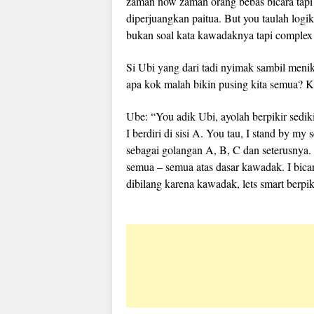
zaman now zaman orang bebas bicara tapi 
diperjuangkan paitua. But you taulah logik
bukan soal kata kawadaknya tapi complex i
Si Ubi yang dari tadi nyimak sambil meni
apa kok malah bikin pusing kita semua? K
Ube: “You adik Ubi, ayolah berpikir sedi
I berdiri di sisi A. You tau, I stand by my
sebagai golangan A, B, C dan seterusnya.
semua – semua atas dasar kawadak. I bicar
dibilang karena kawadak, lets smart berpi