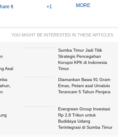
MORE
hare It
+1
YOU MIGHT BE INTERESTED IN THESE ARTICLES
Sumba Timur Jadi Titik
an
Strategis Pencegahan
Korupsi KPK di Indonesia
g Asal
Timur
umba
Diamankan Bawa 91 Gram
Tahun,
Emas, Petani asal Umalulu
an
Terancam 5 Tahun Penjara
Evergreen Group Investasi
ung
Rp 2,8 Triliun untuk
Budidaya Udang
Terintegrasi di Sumba Timur