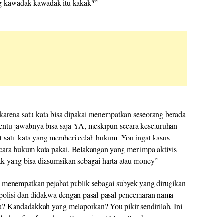
ng kawadak-kawadak itu kakak?”
arena satu kata bisa dipakai menempatkan seseorang berada
 Tentu jawabnya bisa saja YA, meskipun secara keseluruhan
t satu kata yang memberi celah hukum. You ingat kasus
ara hukum kata pakai. Belakangan yang menimpa aktivis
k yang bisa diasumsikan sebagai harta atau money”
 menempatkan pejabat publik sebagai subyek yang dirugikan
 polisi dan didakwa dengan pasal-pasal pencemaran nama
a? Kandadakkah yang melaporkan? You pikir sendirilah. Ini