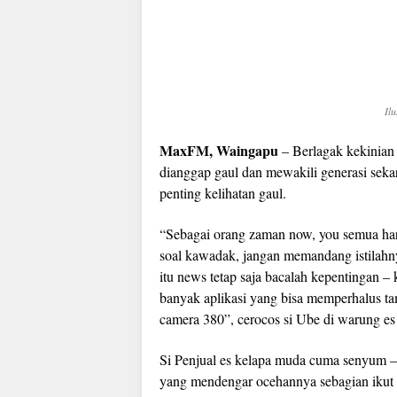
Il
MaxFM, Waingapu
– Berlagak kekinian 
dianggap gaul dan mewakili generasi sekar
penting kelihatan gaul.
“Sebagai orang zaman now, you semua harus
soal kawadak, jangan memandang istilahnya
itu news tetap saja bacalah kepentingan –
banyak aplikasi yang bisa memperhalus tam
camera 380”, cerocos si Ube di warung e
Si Penjual es kelapa muda cuma senyum –
yang mendengar ocehannya sebagian ikut 