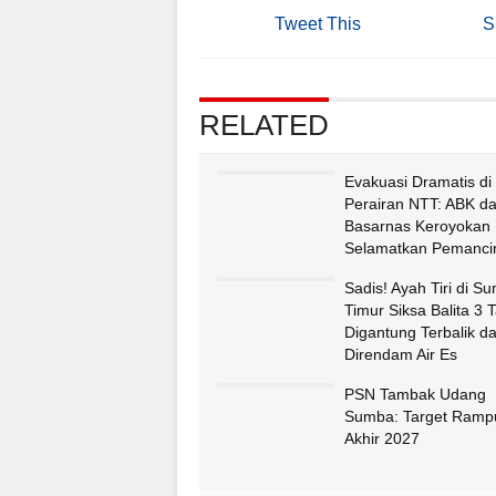
Tweet This
S
RELATED
Evakuasi Dramatis di
Perairan NTT: ABK d
Basarnas Keroyokan
Selamatkan Pemancin
Fatululi
Sadis! Ayah Tiri di S
Timur Siksa Balita 3 
Digantung Terbalik d
Direndam Air Es
PSN Tambak Udang
Sumba: Target Ramp
Akhir 2027