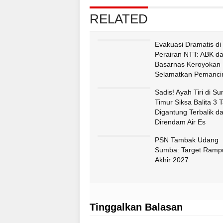
RELATED
Evakuasi Dramatis di
Perairan NTT: ABK d
Basarnas Keroyokan
Selamatkan Pemancin
Fatululi
Sadis! Ayah Tiri di S
Timur Siksa Balita 3 
Digantung Terbalik d
Direndam Air Es
PSN Tambak Udang
Sumba: Target Ramp
Akhir 2027
Tinggalkan Balasan