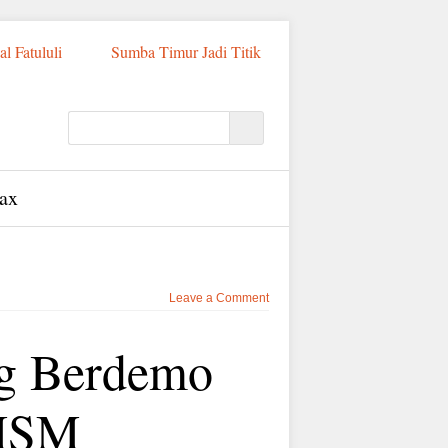
l Fatululi
Sumba Timur Jadi Titik
Siksa Balita 3 Tahun, Digantung Terbalik
 Tahun Penjara
PSN Tambak
ntuk Budidaya Udang Terintegrasi di
isiator Utama
Tiga Menteri Naik
esar di Dunia
Tiga Menteri Tinjau
esaran di Jajaran Polda NTT, Kapolres
ax
Leave a Comment
ng Berdemo
 MSM