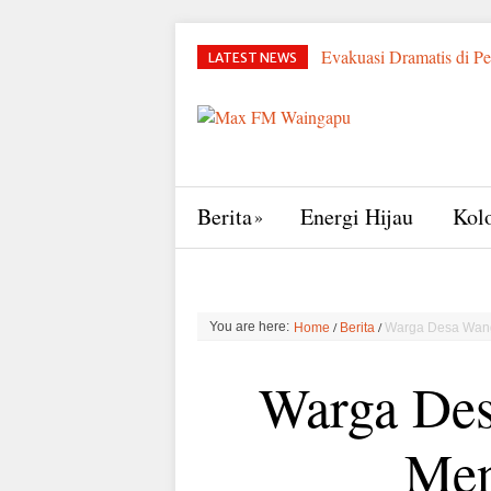
Evakuasi Dramatis di P
LATEST NEWS
Strategis Pencegahan Ko
dan Direndam Air Es
Udang Sumba: Target R
Sumba Timur
Bupa
Motor Keliling Tambak U
Tambak Sumba Timur, Wa
Berita
Energi Hijau
Kol
Ngada hingga Sumba Tim
/
/
You are here:
Home
Berita
Warga Desa Wang
Warga Des
Men