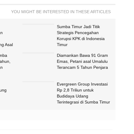
YOU MIGHT BE INTERESTED IN THESE ARTICLES
Sumba Timur Jadi Titik
an
Strategis Pencegahan
Korupsi KPK di Indonesia
g Asal
Timur
umba
Diamankan Bawa 91 Gram
Tahun,
Emas, Petani asal Umalulu
an
Terancam 5 Tahun Penjara
Evergreen Group Investasi
ung
Rp 2,8 Triliun untuk
Budidaya Udang
Terintegrasi di Sumba Timur