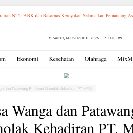
erairan NTT: ABK dan Basarnas Keroyokan Selamatkan Pemancing Asa
rupsi KPK di Indonesia Timur
Sadis! Ayah Tiri di Sumba Timur 
Diamankan Bawa 91 Gram Emas, Petani asal Umalulu Terancam 5
ampung Akhir 2027
Evergreen Group Investasi Rp 2,8 Triliun u
SABTU, AGUSTUS 8TH, 2026
FOLLOW
ti Resmikan THR dan Humba Merdeka Festival 2026, UMKM Jadi In
dang Raksasa, Menko Pangan : Indonesia Jadi Pengekspor Udang Terb
rga Berharap Kompensasi Tertunda Segera Cair
Rotasi Besar-b
om
Ekonomi
Kesehatan
Olahraga
MixM
ur Berganti
a dan Patawang Berdemo Menolak Kehadiran PT. MSM
a Wanga dan Patawa
olak Kehadiran PT.