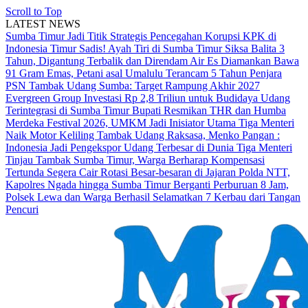
Scroll to Top
LATEST NEWS
Sumba Timur Jadi Titik Strategis Pencegahan Korupsi KPK di
Indonesia Timur
Sadis! Ayah Tiri di Sumba Timur Siksa Balita 3
Tahun, Digantung Terbalik dan Direndam Air Es
Diamankan Bawa
91 Gram Emas, Petani asal Umalulu Terancam 5 Tahun Penjara
PSN Tambak Udang Sumba: Target Rampung Akhir 2027
Evergreen Group Investasi Rp 2,8 Triliun untuk Budidaya Udang
Terintegrasi di Sumba Timur
Bupati Resmikan THR dan Humba
Merdeka Festival 2026, UMKM Jadi Inisiator Utama
Tiga Menteri
Naik Motor Keliling Tambak Udang Raksasa, Menko Pangan :
Indonesia Jadi Pengekspor Udang Terbesar di Dunia
Tiga Menteri
Tinjau Tambak Sumba Timur, Warga Berharap Kompensasi
Tertunda Segera Cair
Rotasi Besar-besaran di Jajaran Polda NTT,
Kapolres Ngada hingga Sumba Timur Berganti
Perburuan 8 Jam,
Polsek Lewa dan Warga Berhasil Selamatkan 7 Kerbau dari Tangan
Pencuri