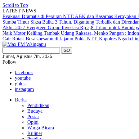
Scroll to Top
LATEST NEWS
Evakuasi Dramatis di Perairan NTT: ABK dan Basarnas Keroyokan S
Sumba Timur Siksa Balita 3 Tahun, Digantung Terbalik dan Direnda
Akhir 2027
Evergreen Group Investasi Rp 2,8 Triliun untuk Budida
Naik Motor Keliling Tambak Udang Raksasa, Menko Pangan : Indone
Cair
Rotasi Besar-besaran di Jajaran Polda NTT, Kapolres Ngada hi
Jumat, Agustus 7th, 2026
Follow
facebook
youtube
gplus
instagram
Berita
Pendidikan
Budaya
Pesiar
Opini
Warga Bicara
Kuliner
Pemilu