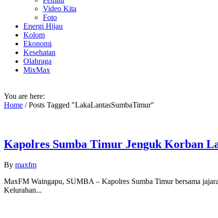
Video Kita
Foto
Energi Hijau
Kolom
Ekonomi
Kesehatan
Olahraga
MixMax
You are here:
Home
/
Posts Tagged "LakaLantasSumbaTimur"
Kapolres Sumba Timur Jenguk Korban Lak
By
maxfm
MaxFM Waingapu, SUMBA – Kapolres Sumba Timur bersama jajaran peja
Kelurahan...