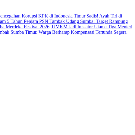
s Pencegahan Korupsi KPK di Indonesia Timur
Sadis! Ayah Tiri di
cam 5 Tahun Penjara
PSN Tambak Udang Sumba: Target Rampung
a Merdeka Festival 2026, UMKM Jadi Inisiator Utama
Tiga Menteri
ambak Sumba Timur, Warga Berharap Kompensasi Tertunda Segera