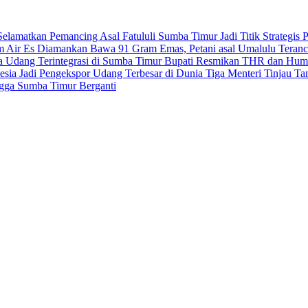
elamatkan Pemancing Asal Fatululi
Sumba Timur Jadi Titik Strategi
m Air Es
Diamankan Bawa 91 Gram Emas, Petani asal Umalulu Teran
ya Udang Terintegrasi di Sumba Timur
Bupati Resmikan THR dan Humb
sia Jadi Pengekspor Udang Terbesar di Dunia
Tiga Menteri Tinjau T
ngga Sumba Timur Berganti