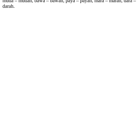
muda – mudah, bawa – bawah, paya – payah, mara – marah, dara –
darah.