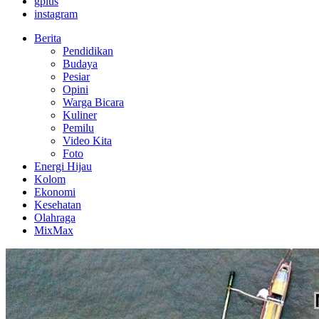
gplus
instagram
Berita
Pendidikan
Budaya
Pesiar
Opini
Warga Bicara
Kuliner
Pemilu
Video Kita
Foto
Energi Hijau
Kolom
Ekonomi
Kesehatan
Olahraga
MixMax