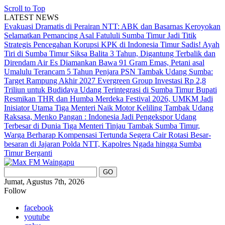
Scroll to Top
LATEST NEWS
Evakuasi Dramatis di Perairan NTT: ABK dan Basarnas Keroyokan
Selamatkan Pemancing Asal Fatululi
Sumba Timur Jadi Titik
Strategis Pencegahan Korupsi KPK di Indonesia Timur
Sadis! Ayah
Tiri di Sumba Timur Siksa Balita 3 Tahun, Digantung Terbalik dan
Direndam Air Es
Diamankan Bawa 91 Gram Emas, Petani asal
Umalulu Terancam 5 Tahun Penjara
PSN Tambak Udang Sumba:
Target Rampung Akhir 2027
Evergreen Group Investasi Rp 2,8
Triliun untuk Budidaya Udang Terintegrasi di Sumba Timur
Bupati
Resmikan THR dan Humba Merdeka Festival 2026, UMKM Jadi
Inisiator Utama
Tiga Menteri Naik Motor Keliling Tambak Udang
Raksasa, Menko Pangan : Indonesia Jadi Pengekspor Udang
Terbesar di Dunia
Tiga Menteri Tinjau Tambak Sumba Timur,
Warga Berharap Kompensasi Tertunda Segera Cair
Rotasi Besar-
besaran di Jajaran Polda NTT, Kapolres Ngada hingga Sumba
Timur Berganti
Jumat, Agustus 7th, 2026
Follow
facebook
youtube