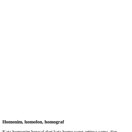
Homonim, homofon, homograf
Kata homonim berasal dari kata homo yang artinya sama, dan