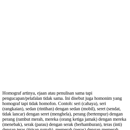
Homograf artinya, ejaan atau penulisan sama tapi
pengucapan/pelafalan tidak sama. Ini disebut juga homonim yang
homograf tapi tidak homofon. Contoh: seri (cahaya), seri
(rangkaian), sedan (rintihan) dengan sedan (mobil), seret (sendat,
tidak lancar) dengan seret (menghela), perang (bertempur) dengan
perang (rambut merah, mereka (orang ketiga jamak) dengan mereka
(menebak), serak (parau) dengan serak (berhamburan), teras (inti)
dengan teras (tirisan rumah), memerah (peras) dengan memerah