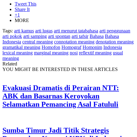
Tweet This
Share It
+1
MORE
Tags:
arti kamus
arti lugas
arti menurut tatabahasa
arti penggunaan
arti pokok
arti samping
arti spontan
arti tafsir
Bahasa
Bahasa
Indonesia
central meaning
connotation meaning
denotation meaning
gramatikal meaning
Homofon
Homograf
Homonim
Indonesia
lexical meaning
marginal meaning
nosi
reflextif meaning
usual
meaning
Related
YOU MIGHT BE INTERESTED IN THESE ARTICLES
Evakuasi Dramatis di Perairan NTT:
ABK dan Basarnas Keroyokan
Selamatkan Pemancing Asal Fatululi
Sumba Timur Jadi Titik Strategis