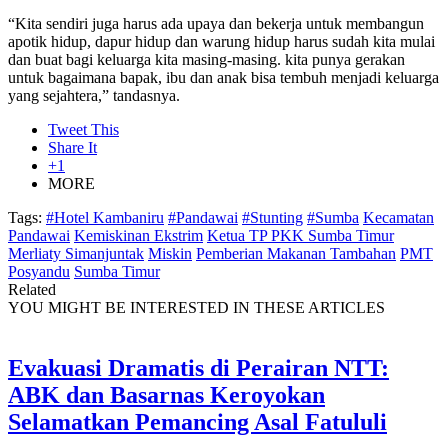
“Kita sendiri juga harus ada upaya dan bekerja untuk membangun
apotik hidup, dapur hidup dan warung hidup harus sudah kita mulai
dan buat bagi keluarga kita masing-masing. kita punya gerakan
untuk bagaimana bapak, ibu dan anak bisa tembuh menjadi keluarga
yang sejahtera,” tandasnya.
Tweet This
Share It
+1
MORE
Tags:
#Hotel Kambaniru
#Pandawai
#Stunting
#Sumba
Kecamatan
Pandawai
Kemiskinan Ekstrim
Ketua TP PKK Sumba Timur
Merliaty Simanjuntak
Miskin
Pemberian Makanan Tambahan
PMT
Posyandu
Sumba Timur
Related
YOU MIGHT BE INTERESTED IN THESE ARTICLES
Evakuasi Dramatis di Perairan NTT:
ABK dan Basarnas Keroyokan
Selamatkan Pemancing Asal Fatululi