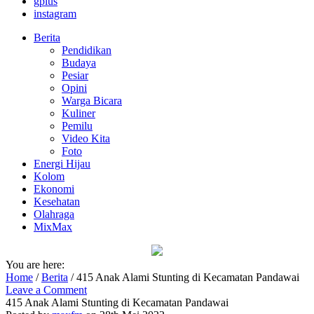
gplus
instagram
Berita
Pendidikan
Budaya
Pesiar
Opini
Warga Bicara
Kuliner
Pemilu
Video Kita
Foto
Energi Hijau
Kolom
Ekonomi
Kesehatan
Olahraga
MixMax
You are here:
Home
/
Berita
/
415 Anak Alami Stunting di Kecamatan Pandawai
Leave a Comment
415 Anak Alami Stunting di Kecamatan Pandawai