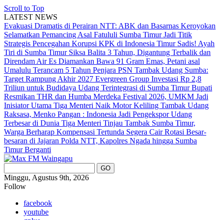
Scroll to Top
LATEST NEWS
Evakuasi Dramatis di Perairan NTT: ABK dan Basarnas Keroyokan
Selamatkan Pemancing Asal Fatululi
Sumba Timur Jadi Titik
Strategis Pencegahan Korupsi KPK di Indonesia Timur
Sadis! Ayah
Tiri di Sumba Timur Siksa Balita 3 Tahun, Digantung Terbalik dan
Direndam Air Es
Diamankan Bawa 91 Gram Emas, Petani asal
Umalulu Terancam 5 Tahun Penjara
PSN Tambak Udang Sumba:
Target Rampung Akhir 2027
Evergreen Group Investasi Rp 2,8
Triliun untuk Budidaya Udang Terintegrasi di Sumba Timur
Bupati
Resmikan THR dan Humba Merdeka Festival 2026, UMKM Jadi
Inisiator Utama
Tiga Menteri Naik Motor Keliling Tambak Udang
Raksasa, Menko Pangan : Indonesia Jadi Pengekspor Udang
Terbesar di Dunia
Tiga Menteri Tinjau Tambak Sumba Timur,
Warga Berharap Kompensasi Tertunda Segera Cair
Rotasi Besar-
besaran di Jajaran Polda NTT, Kapolres Ngada hingga Sumba
Timur Berganti
Minggu, Agustus 9th, 2026
Follow
facebook
youtube