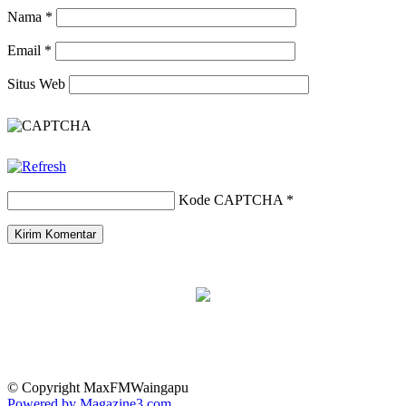
Nama
*
Email
*
Situs Web
Kode CAPTCHA
*
© Copyright MaxFMWaingapu
Powered by Magazine3.com