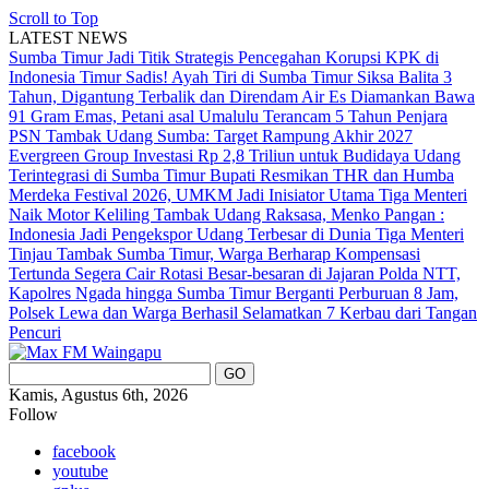
Scroll to Top
LATEST NEWS
Sumba Timur Jadi Titik Strategis Pencegahan Korupsi KPK di
Indonesia Timur
Sadis! Ayah Tiri di Sumba Timur Siksa Balita 3
Tahun, Digantung Terbalik dan Direndam Air Es
Diamankan Bawa
91 Gram Emas, Petani asal Umalulu Terancam 5 Tahun Penjara
PSN Tambak Udang Sumba: Target Rampung Akhir 2027
Evergreen Group Investasi Rp 2,8 Triliun untuk Budidaya Udang
Terintegrasi di Sumba Timur
Bupati Resmikan THR dan Humba
Merdeka Festival 2026, UMKM Jadi Inisiator Utama
Tiga Menteri
Naik Motor Keliling Tambak Udang Raksasa, Menko Pangan :
Indonesia Jadi Pengekspor Udang Terbesar di Dunia
Tiga Menteri
Tinjau Tambak Sumba Timur, Warga Berharap Kompensasi
Tertunda Segera Cair
Rotasi Besar-besaran di Jajaran Polda NTT,
Kapolres Ngada hingga Sumba Timur Berganti
Perburuan 8 Jam,
Polsek Lewa dan Warga Berhasil Selamatkan 7 Kerbau dari Tangan
Pencuri
Kamis, Agustus 6th, 2026
Follow
facebook
youtube