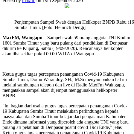
Posted by
maxfm
on 19th September 2020
Penjemputan Sampel Swab dengan Helikoper BNPB Rabu (16/0
Sumba Timur. [Foto: Heinrich Dengi]
MaxFM, Waingapu
– Sampel swab 59 orang anggota TNI Kodim
1601 Sumba Timur yang baru pulang dari pendidikan di Denpasar
dikirim ke Kupang, Sabtu (19/09/2020). Rencananya helikopter
akan tiba sekitar pukul 09.00 WITA di Wangapu.
Ketua gugus tugas percepatan penanganan Covid-19 Kabupaten
Sumba Timur, Domu Warandoy, SH., M.Si menyampaikan hal ini
melalui sambungan telepon dan live di Radio MaxFm Waingapu,
mengatakan sampel akan dijemput menggunakan helikopeter
BNPB.
“Ini bagian dari usaha gugus tugas percepatan penanganan Covid-
19 Kabupaten Sumba Timur melakukan perlindungan kepada
masyarakat dan Sumba Timur belajar dari pengalaman Kabupaten
Ende dimana informasi yang diperoleh ada anggota TNI yang baru
pulang ari pelatihan di Denpasar positif covid-19di Ende,” jelas
Ketua gugus tugas percepatan penanganan Covid-19 Kabupaten