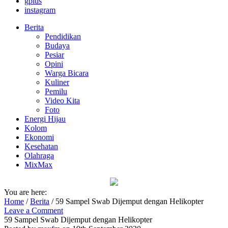
gplus
instagram
Berita
Pendidikan
Budaya
Pesiar
Opini
Warga Bicara
Kuliner
Pemilu
Video Kita
Foto
Energi Hijau
Kolom
Ekonomi
Kesehatan
Olahraga
MixMax
You are here:
Home
/
Berita
/
59 Sampel Swab Dijemput dengan Helikopter
Leave a Comment
59 Sampel Swab Dijemput dengan Helikopter