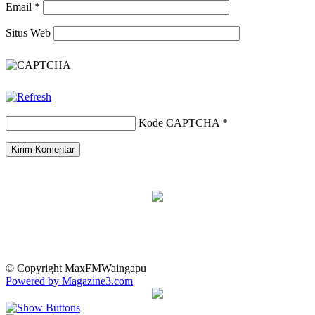
Email
*
Situs Web
Kode CAPTCHA
*
© Copyright MaxFMWaingapu
Powered by Magazine3.com