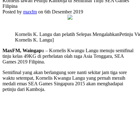
Kornelis lawan Petinju Kamboja di Semifinal Tinju SEA Games
Filipina
Posted by
maxfm
on 6th Desember 2019
Kornelis K. Langu dan pelatih Selepas MengalahkanPetinju V
Kornelis K. Langu]
MaxFM, Waingap
u – Kornelis Kwangu Langu menuju semifinal
tinju kelas 49KG di perhelatan olah raga Asia Tenggara, SEA
Games 2019 Filipina.
Semifinal yang akan berlangung sore nanti sekitar jam tiga sore
waktu setempat, Kornelis Kwangu Langu yang pernah meraih
medali emas SEA Games Singapura 2015 akan menghadapai
petinju dari Kamboja.