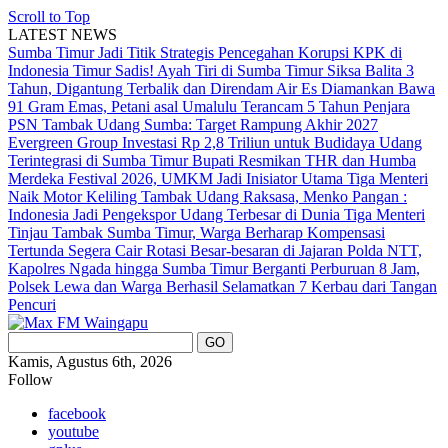
Scroll to Top
LATEST NEWS
Sumba Timur Jadi Titik Strategis Pencegahan Korupsi KPK di
Indonesia Timur
Sadis! Ayah Tiri di Sumba Timur Siksa Balita 3
Tahun, Digantung Terbalik dan Direndam Air Es
Diamankan Bawa
91 Gram Emas, Petani asal Umalulu Terancam 5 Tahun Penjara
PSN Tambak Udang Sumba: Target Rampung Akhir 2027
Evergreen Group Investasi Rp 2,8 Triliun untuk Budidaya Udang
Terintegrasi di Sumba Timur
Bupati Resmikan THR dan Humba
Merdeka Festival 2026, UMKM Jadi Inisiator Utama
Tiga Menteri
Naik Motor Keliling Tambak Udang Raksasa, Menko Pangan :
Indonesia Jadi Pengekspor Udang Terbesar di Dunia
Tiga Menteri
Tinjau Tambak Sumba Timur, Warga Berharap Kompensasi
Tertunda Segera Cair
Rotasi Besar-besaran di Jajaran Polda NTT,
Kapolres Ngada hingga Sumba Timur Berganti
Perburuan 8 Jam,
Polsek Lewa dan Warga Berhasil Selamatkan 7 Kerbau dari Tangan
Pencuri
Kamis, Agustus 6th, 2026
Follow
facebook
youtube