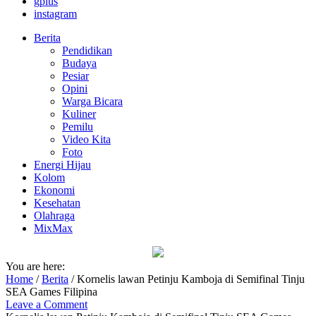
gplus
instagram
Berita
Pendidikan
Budaya
Pesiar
Opini
Warga Bicara
Kuliner
Pemilu
Video Kita
Foto
Energi Hijau
Kolom
Ekonomi
Kesehatan
Olahraga
MixMax
You are here:
Home
/
Berita
/
Kornelis lawan Petinju Kamboja di Semifinal Tinju
SEA Games Filipina
Leave a Comment