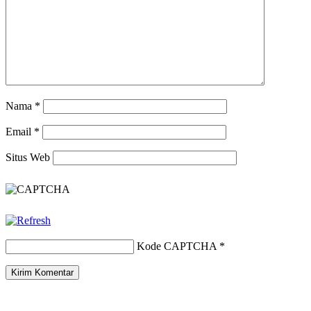
Nama
*
Email
*
Situs Web
Kode CAPTCHA
*