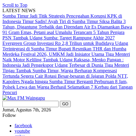
Scroll to Top
LATEST NEWS
Sumba Timur Jadi Titik Strategis Pencegahan Korupsi KPK di
Indonesia Timur
Sadis! Ayah Tiri di Sumba Timur Siksa Balita 3
Tahun, Digantung Terbalik dan Direndam Air Es
Diamankan Bawa
91 Gram Emas, Petani asal Umalulu Terancam 5 Tahun Penjara
PSN Tambak Udang Sumba: Target Rampung Akhir 2027
Evergreen Group Investasi Rp 2,8 Triliun untuk Budidaya Udang
Terintegrasi di Sumba Timur
Bupati Resmikan THR dan Humba
Merdeka Festival 2026, UMKM Jadi Inisiator Utama
Tiga Menteri
Naik Motor Keliling Tambak Udang Raksasa, Menko Pangan :
Indonesia Jadi Pengekspor Udang Terbesar di Dunia
Tiga Menteri
Tinjau Tambak Sumba Timur, Warga Berharap Kompensasi
Tertunda Segera Cair
Rotasi Besar-besaran di Jajaran Polda NTT,
Kapolres Ngada hingga Sumba Timur Berganti
Perburuan 8 Jam,
Polsek Lewa dan Warga Berhasil Selamatkan 7 Kerbau dari Tangan
Pencuri
Jumat, Agustus 7th, 2026
Follow
facebook
youtube