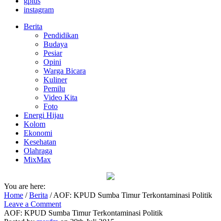
gplus
instagram
Berita
Pendidikan
Budaya
Pesiar
Opini
Warga Bicara
Kuliner
Pemilu
Video Kita
Foto
Energi Hijau
Kolom
Ekonomi
Kesehatan
Olahraga
MixMax
You are here:
Home
/
Berita
/
AOF: KPUD Sumba Timur Terkontaminasi Politik
Leave a Comment
AOF: KPUD Sumba Timur Terkontaminasi Politik