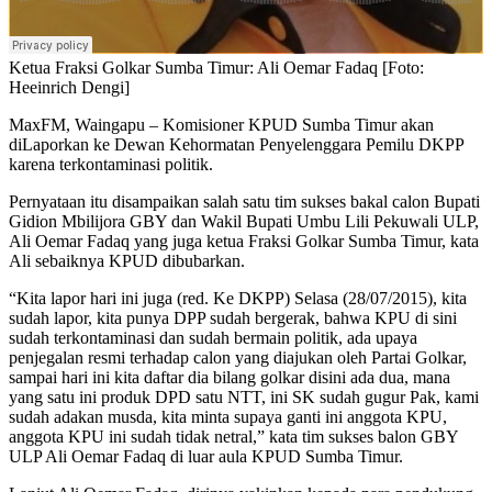
Ketua Fraksi Golkar Sumba Timur: Ali Oemar Fadaq [Foto:
Heeinrich Dengi]
MaxFM, Waingapu – Komisioner KPUD Sumba Timur akan
diLaporkan ke Dewan Kehormatan Penyelenggara Pemilu DKPP
karena terkontaminasi politik.
Pernyataan itu disampaikan salah satu tim sukses bakal calon Bupati
Gidion Mbilijora GBY dan Wakil Bupati Umbu Lili Pekuwali ULP,
Ali Oemar Fadaq yang juga ketua Fraksi Golkar Sumba Timur, kata
Ali sebaiknya KPUD dibubarkan.
“Kita lapor hari ini juga (red. Ke DKPP) Selasa (28/07/2015), kita
sudah lapor, kita punya DPP sudah bergerak, bahwa KPU di sini
sudah terkontaminasi dan sudah bermain politik, ada upaya
penjegalan resmi terhadap calon yang diajukan oleh Partai Golkar,
sampai hari ini kita daftar dia bilang golkar disini ada dua, mana
yang satu ini produk DPD satu NTT, ini SK sudah gugur Pak, kami
sudah adakan musda, kita minta supaya ganti ini anggota KPU,
anggota KPU ini sudah tidak netral,” kata tim sukses balon GBY
ULP Ali Oemar Fadaq di luar aula KPUD Sumba Timur.