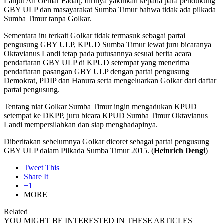
Lanjut Ali Oemar Fadaq, dirinya yakinkan kepada para pendukung
GBY ULP dan masayarakat Sumba Timur bahwa tidak ada pilkada
Sumba Timur tanpa Golkar.
Sementara itu terkait Golkar tidak termasuk sebagai partai
pengusung GBY ULP, KPUD Sumba Timur lewat juru bicaranya
Oktavianus Landi tetap pada putusannya sesuai berita acara
pendaftaran GBY ULP di KPUD setempat yang menerima
pendaftaran pasangan GBY ULP dengan partai pengusung
Demokrat, PDIP dan Hanura serta mengeluarkan Golkar dari daftar
partai pengusung.
Tentang niat Golkar Sumba Timur ingin mengadukan KPUD
setempat ke DKPP, juru bicara KPUD Sumba Timur Oktavianus
Landi mempersilahkan dan siap menghadapinya.
Diberitakan sebelumnya Golkar dicoret sebagai partai pengusung
GBY ULP dalam Pilkada Sumba Timur 2015. (
Heinrich Dengi
)
Tweet This
Share It
+1
MORE
Related
YOU MIGHT BE INTERESTED IN THESE ARTICLES