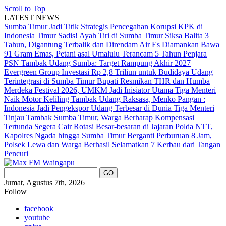
Scroll to Top
LATEST NEWS
Sumba Timur Jadi Titik Strategis Pencegahan Korupsi KPK di
Indonesia Timur
Sadis! Ayah Tiri di Sumba Timur Siksa Balita 3
Tahun, Digantung Terbalik dan Direndam Air Es
Diamankan Bawa
91 Gram Emas, Petani asal Umalulu Terancam 5 Tahun Penjara
PSN Tambak Udang Sumba: Target Rampung Akhir 2027
Evergreen Group Investasi Rp 2,8 Triliun untuk Budidaya Udang
Terintegrasi di Sumba Timur
Bupati Resmikan THR dan Humba
Merdeka Festival 2026, UMKM Jadi Inisiator Utama
Tiga Menteri
Naik Motor Keliling Tambak Udang Raksasa, Menko Pangan :
Indonesia Jadi Pengekspor Udang Terbesar di Dunia
Tiga Menteri
Tinjau Tambak Sumba Timur, Warga Berharap Kompensasi
Tertunda Segera Cair
Rotasi Besar-besaran di Jajaran Polda NTT,
Kapolres Ngada hingga Sumba Timur Berganti
Perburuan 8 Jam,
Polsek Lewa dan Warga Berhasil Selamatkan 7 Kerbau dari Tangan
Pencuri
Jumat, Agustus 7th, 2026
Follow
facebook
youtube