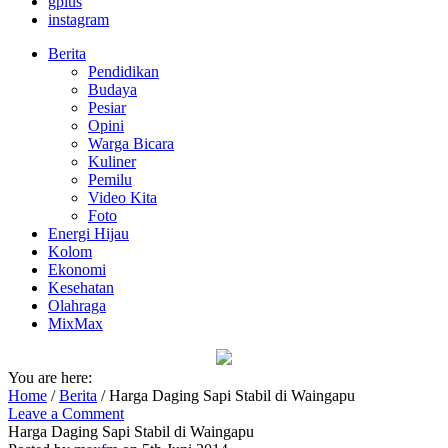
gplus
instagram
Berita
Pendidikan
Budaya
Pesiar
Opini
Warga Bicara
Kuliner
Pemilu
Video Kita
Foto
Energi Hijau
Kolom
Ekonomi
Kesehatan
Olahraga
MixMax
You are here:
Home
/
Berita
/
Harga Daging Sapi Stabil di Waingapu
Leave a Comment
Harga Daging Sapi Stabil di Waingapu