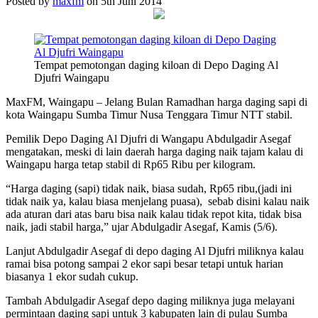
Posted by
maxfm
on 5th Juni 2014
Tempat pemotongan daging kiloan di Depo Daging Al
Djufri Waingapu
MaxFM, Waingapu – Jelang Bulan Ramadhan harga daging sapi di
kota Waingapu Sumba Timur Nusa Tenggara Timur NTT stabil.
Pemilik Depo Daging Al Djufri di Wangapu Abdulgadir Asegaf
mengatakan, meski di lain daerah harga daging naik tajam kalau di
Waingapu harga tetap stabil di Rp65 Ribu per kilogram.
“Harga daging (sapi) tidak naik, biasa sudah, Rp65 ribu,(jadi ini
tidak naik ya, kalau biasa menjelang puasa), sebab disini kalau naik
ada aturan dari atas baru bisa naik kalau tidak repot kita, tidak bisa
naik, jadi stabil harga,” ujar Abdulgadir Asegaf, Kamis (5/6).
Lanjut Abdulgadir Asegaf di depo daging Al Djufri miliknya kalau
ramai bisa potong sampai 2 ekor sapi besar tetapi untuk harian
biasanya 1 ekor sudah cukup.
Tambah Abdulgadir Asegaf depo daging miliknya juga melayani
permintaan daging sapi untuk 3 kabupaten lain di pulau Sumba