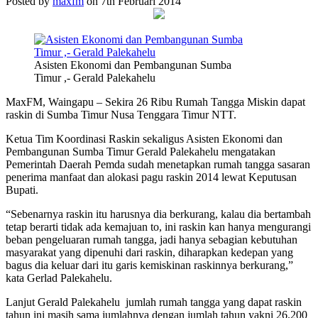
Posted by
maxfm
on 7th Februari 2014
Asisten Ekonomi dan Pembangunan Sumba
Timur ,- Gerald Palekahelu
MaxFM, Waingapu – Sekira 26 Ribu Rumah Tangga Miskin dapat
raskin di Sumba Timur Nusa Tenggara Timur NTT.
Ketua Tim Koordinasi Raskin sekaligus Asisten Ekonomi dan
Pembangunan Sumba Timur Gerald Palekahelu mengatakan
Pemerintah Daerah Pemda sudah menetapkan rumah tangga sasaran
penerima manfaat dan alokasi pagu raskin 2014 lewat Keputusan
Bupati.
“Sebenarnya raskin itu harusnya dia berkurang, kalau dia bertambah
tetap berarti tidak ada kemajuan to, ini raskin kan hanya mengurangi
beban pengeluaran rumah tangga, jadi hanya sebagian kebutuhan
masyarakat yang dipenuhi dari raskin, diharapkan kedepan yang
bagus dia keluar dari itu garis kemiskinan raskinnya berkurang,”
kata Gerlad Palekahelu.
Lanjut Gerald Palekahelu jumlah rumah tangga yang dapat raskin
tahun ini masih sama jumlahnya dengan jumlah tahun yakni 26.200