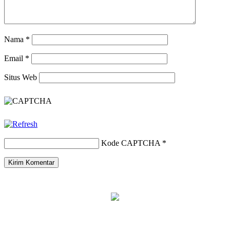
Nama
*
Email
*
Situs Web
Kode CAPTCHA
*