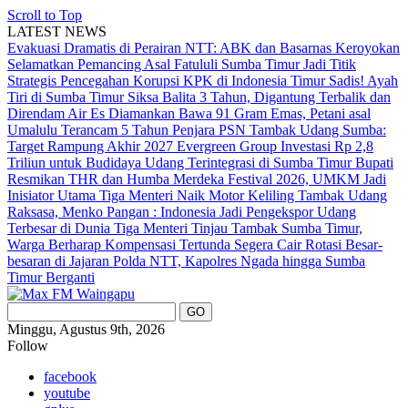
Scroll to Top
LATEST NEWS
Evakuasi Dramatis di Perairan NTT: ABK dan Basarnas Keroyokan
Selamatkan Pemancing Asal Fatululi
Sumba Timur Jadi Titik
Strategis Pencegahan Korupsi KPK di Indonesia Timur
Sadis! Ayah
Tiri di Sumba Timur Siksa Balita 3 Tahun, Digantung Terbalik dan
Direndam Air Es
Diamankan Bawa 91 Gram Emas, Petani asal
Umalulu Terancam 5 Tahun Penjara
PSN Tambak Udang Sumba:
Target Rampung Akhir 2027
Evergreen Group Investasi Rp 2,8
Triliun untuk Budidaya Udang Terintegrasi di Sumba Timur
Bupati
Resmikan THR dan Humba Merdeka Festival 2026, UMKM Jadi
Inisiator Utama
Tiga Menteri Naik Motor Keliling Tambak Udang
Raksasa, Menko Pangan : Indonesia Jadi Pengekspor Udang
Terbesar di Dunia
Tiga Menteri Tinjau Tambak Sumba Timur,
Warga Berharap Kompensasi Tertunda Segera Cair
Rotasi Besar-
besaran di Jajaran Polda NTT, Kapolres Ngada hingga Sumba
Timur Berganti
Minggu, Agustus 9th, 2026
Follow
facebook
youtube