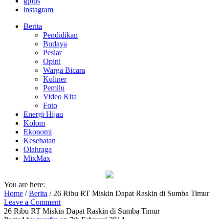
gplus
instagram
Berita
Pendidikan
Budaya
Pesiar
Opini
Warga Bicara
Kuliner
Pemilu
Video Kita
Foto
Energi Hijau
Kolom
Ekonomi
Kesehatan
Olahraga
MixMax
You are here:
Home
/
Berita
/
26 Ribu RT Miskin Dapat Raskin di Sumba Timur
Leave a Comment
26 Ribu RT Miskin Dapat Raskin di Sumba Timur